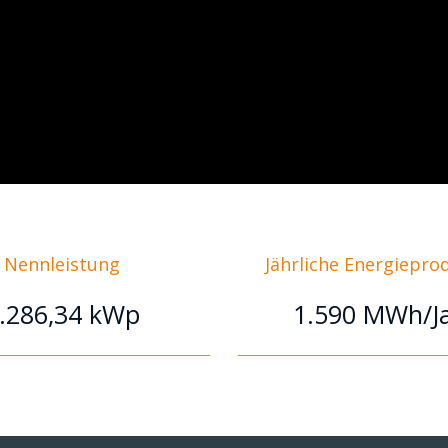
Nennleistung
Jährliche Energiepro
.286,34 kWp
1.590 MWh/J