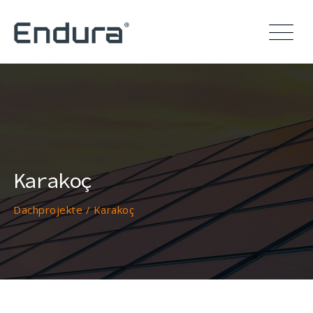
Karakoç
Dachprojekte
/
Karakoç